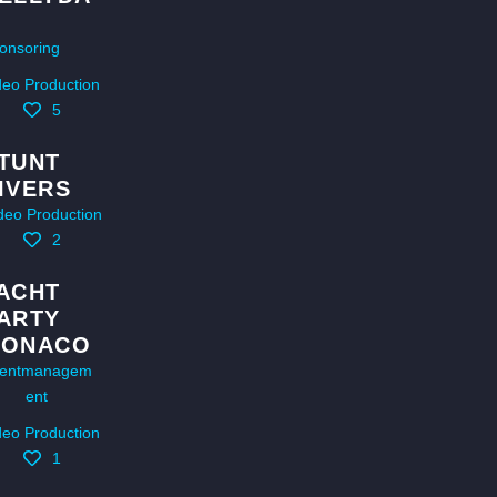
onsoring
deo Production
5
TUNT
IVERS
deo Production
2
ACHT
ARTY
ONACO
entmanagem
ent
deo Production
1