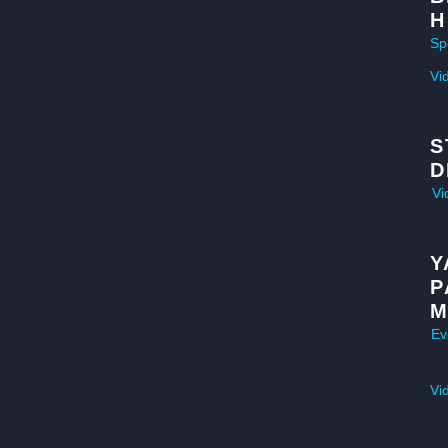
H
Sp
Vi
S
D
Vi
Y
P
M
Ev
Vi