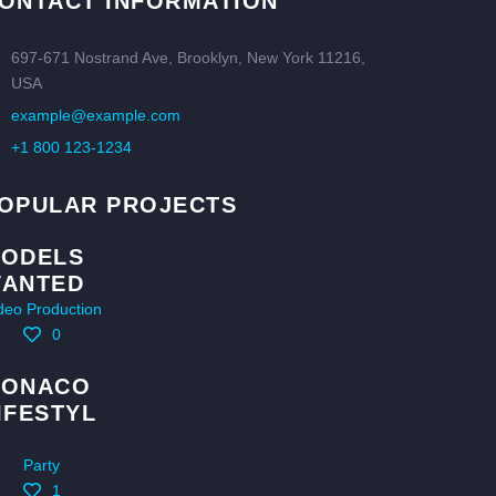
ONTACT INFORMATION
697-671 Nostrand Ave, Brooklyn, New York 11216,
USA
example@example.com
+1 800 123-1234
OPULAR PROJECTS
ODELS
ANTED
deo Production
0
ONACO
IFESTYL
Party
1