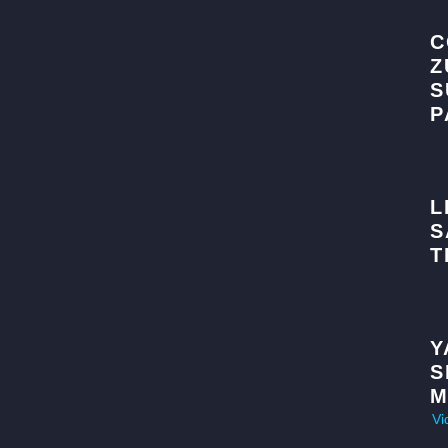
C
Z
S
P
L
S
T
Y
S
M
Vi