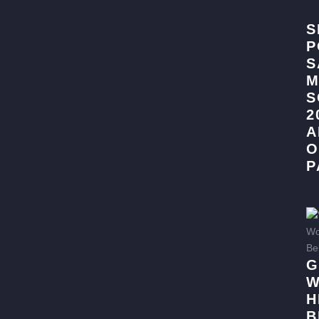
S
P
S
M
S
2
A
P
G
W
H
B