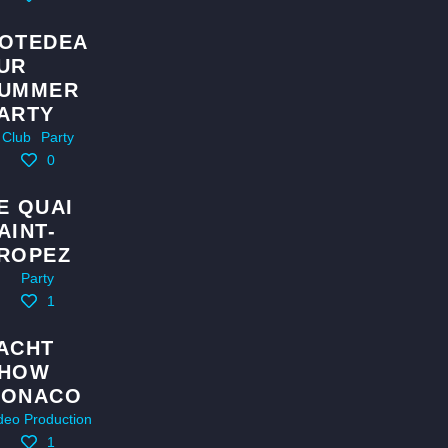
OTEDEA
UR
UMMER
ARTY
Club
Party
0
E QUAI
AINT-
ROPEZ
Party
1
ACHT
HOW
ONACO
deo Production
1