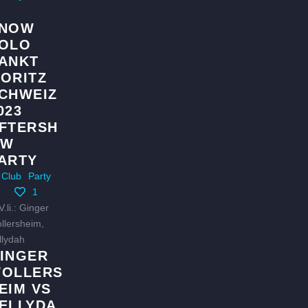
NOW
OLO
ANKT
ORITZ
CHWEIZ
023
FTERSH
OW
ARTY
Club
Party
1
INGER
OLLERS
EIM VS
ELLYDA