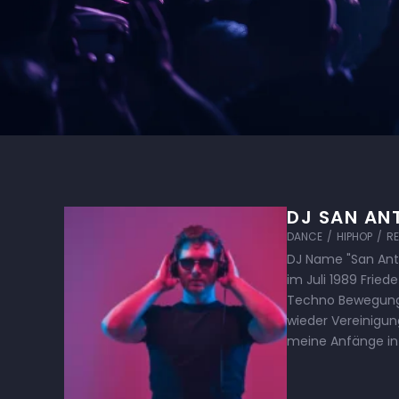
DJ SAN AN
DANCE
/
HIPHOP
/
R
DJ Name "San Anto
im Juli 1989 Fried
Techno Bewegung 
wieder Vereinigun
meine Anfänge in