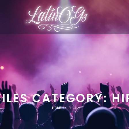
ILES CATEGORY:
HI
HOME
/
HIPHOP