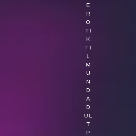
E
R
O
TI
K
FI
L
M
U
N
D
A
D
UL
T
P