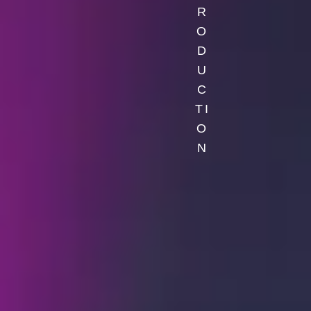
R
O
D
U
C
TI
O
N