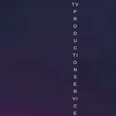
TV
P
R
O
D
U
C
TI
O
N
S
E
R
VI
C
E